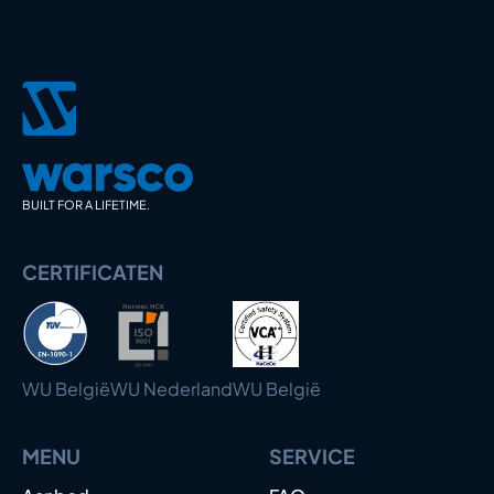
BUILT FOR A LIFETIME.
CERTIFICATEN
WU België
WU Nederland
WU België
MENU
SERVICE