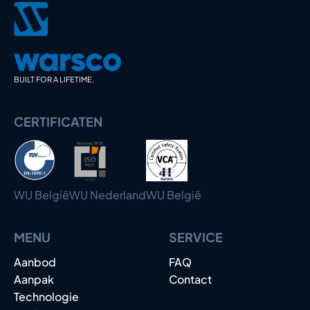
BUILT FOR A LIFETIME.
CERTIFICATEN
WU België
WU Nederland
WU België
MENU
SERVICE
Aanbod
FAQ
Aanpak
Contact
Technologie